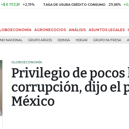
53,81
+2,19%
29,66%
+0,87%
+
TASA DE USURA CRÉDITO CONSUMO
LOBOECONOMÍA
AGRONEGOCIOS
ANÁLISIS
ASUNTOS LEGALES
RNO NACIONAL
GRUPO ARGOS
ODINSA
HOGAR
GRUPO NUTRESA
A
GLOBOECONOMÍA
Privilegio de pocos 
corrupción, dijo el
México