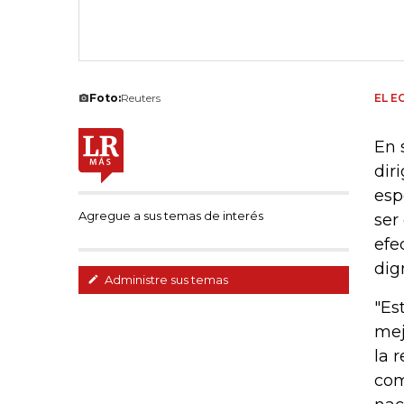
Foto:
Reuters
EL E
En 
dir
esp
Agregue a sus temas de interés
ser
efe
dig
Administre sus temas
"Es
mej
la 
com