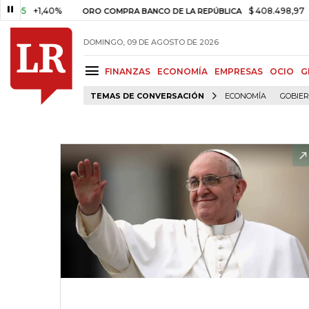
+1,40%
$ 408.498,97
+$ 8.7
ORO COMPRA BANCO DE LA REPÚBLICA
DOMINGO, 09 DE AGOSTO DE 2026
FINANZAS
ECONOMÍA
EMPRESAS
OCIO
G
TEMAS DE CONVERSACIÓN
ECONOMÍA
GOBIE