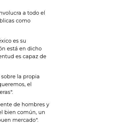
nvolucra a todo el
úblicas como
éxico es su
ón está en dicho
ventud es capaz de
 sobre la propia
 queremos, el
ras".
esente de hombres y
el bien común, un
 buen mercado".