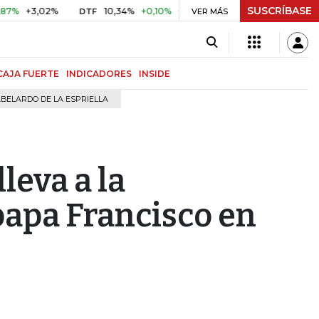
SUSCRÍBASE
3,02%
10,34%
+0,10%
+0,98%
$ 417,01
+$ 0,05
+0,
DTF
VER MÁS
UVR
CAJA FUERTE
INDICADORES
INSIDE
BELARDO DE LA ESPRIELLA
lleva a la
 papa Francisco en