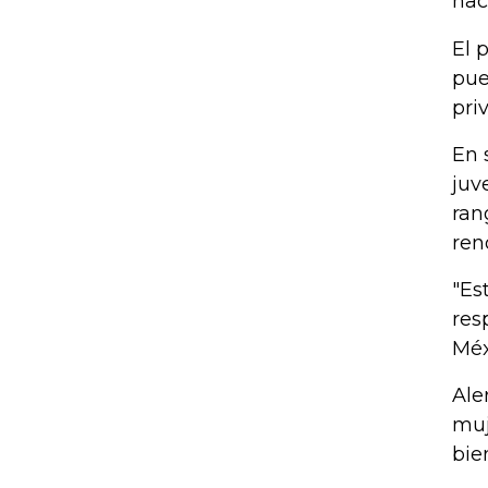
nac
El 
pue
pri
En 
juv
ran
ren
"Es
res
Méx
Ale
muj
bie