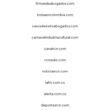
firmasdeabogados.com
bolsaencolombia.com
casosdeexitoabogados.com
carnavalindustriacultural.com
canalrcn.com
rcnradio.com
noticiasrcn.com
lafm.com.co
alerta.com.co
deportesrcn.com