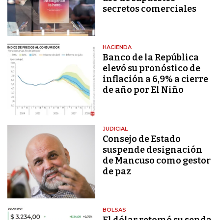
secretos comerciales
HACIENDA
Banco de la República
elevó su pronóstico de
inflación a 6,9% a cierre
de año por El Niño
JUDICIAL
Consejo de Estado
suspende designación
de Mancuso como gestor
de paz
BOLSAS
El dólar retomó su senda