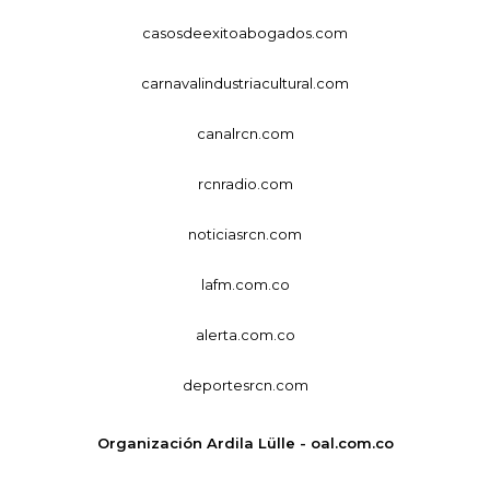
casosdeexitoabogados.com
carnavalindustriacultural.com
canalrcn.com
rcnradio.com
noticiasrcn.com
lafm.com.co
alerta.com.co
deportesrcn.com
Organización Ardila Lülle - oal.com.co