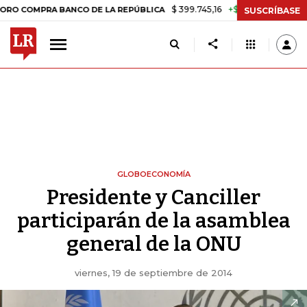
$ 399.745,16
+$ 2.295,71
+0,58%
PRA BANCO DE LA REPÚBLICA
TA
SUSCRÍBASE
GLOBOECONOMÍA
Presidente y Canciller
participarán de la asamblea
general de la ONU
viernes, 19 de septiembre de 2014