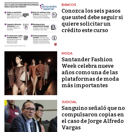
BANCOS
Conozca los seis pasos
que usted debe seguir si
quiere solicitar un
crédito este curso
MODA
Santander Fashion
Week celebra nueve
años como una de las
plataformas de moda
más importantes
JUDICIAL
Sanguino señaló que no
compulsaron copias en
el caso de Jorge Alfredo
Vargas