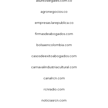
asuntoslegales.com.co
agronegocios.co
empresas.larepublica.co
firmasdeabogados.com
bolsaencolombia.com
casosdeexitoabogados.com
carnavalindustriacultural.com
canalrcn.com
rcnradio.com
noticiasrcn.com