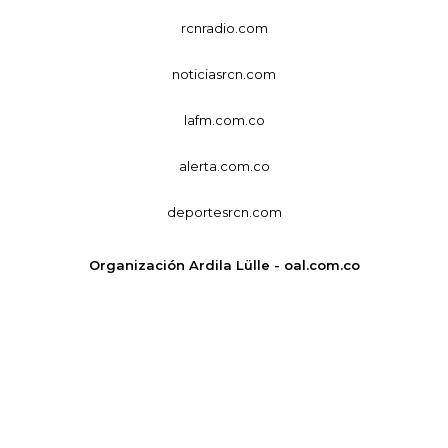
rcnradio.com
noticiasrcn.com
lafm.com.co
alerta.com.co
deportesrcn.com
Organización Ardila Lülle - oal.com.co