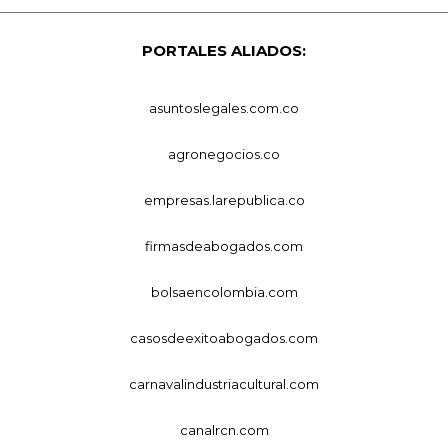
PORTALES ALIADOS:
asuntoslegales.com.co
agronegocios.co
empresas.larepublica.co
firmasdeabogados.com
bolsaencolombia.com
casosdeexitoabogados.com
carnavalindustriacultural.com
canalrcn.com