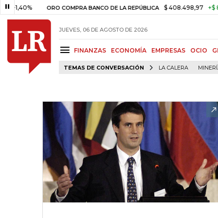
40%
$ 408.498,97
+$ 8.753,8
ORO COMPRA BANCO DE LA REPÚBLICA
JUEVES, 06 DE AGOSTO DE 2026
FINANZAS
ECONOMÍA
EMPRESAS
OCIO
G
TEMAS DE CONVERSACIÓN
LA CALERA
MINER