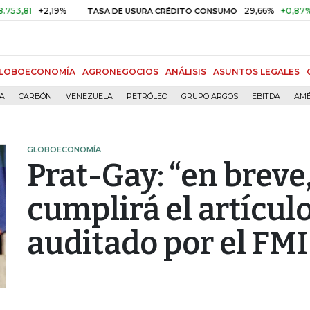
1
+2,19%
29,66%
+0,87%
+3,0
TASA DE USURA CRÉDITO CONSUMO
LOBOECONOMÍA
AGRONEGOCIOS
ANÁLISIS
ASUNTOS LEGALES
ÍA
CARBÓN
VENEZUELA
PETRÓLEO
GRUPO ARGOS
EBITDA
AMÉ
GLOBOECONOMÍA
Prat-Gay: “en breve
cumplirá el artículo
auditado por el FMI