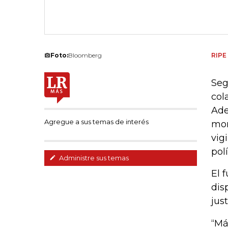
Foto:
Bloomberg
RIPE
Seg
col
Ade
Agregue a sus temas de interés
mon
vig
pol
Administre sus temas
El 
dis
just
“Má