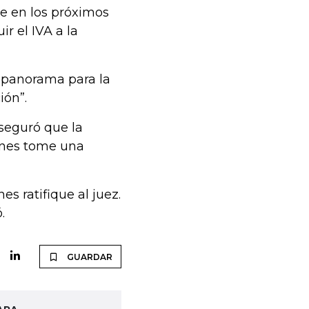
ue en los próximos
r el IVA a la
 panorama para la
ión”.
aseguró que la
ones tome una
 ratifique al juez.
.
GUARDAR