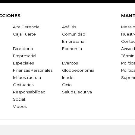
CCIONES
MANT
Alta Gerencia
Análisis
Mesa d
Caja Fuerte
Comunidad
Nuestr
Empresarial
Contác
Directorio
Economía
Aviso 
Empresarial
Términ
Especiales
Eventos
Políti
Finanzas Personales
Globoeconomía
Polític
Infraestructura
Inside
Superi
Obituarios
Ocio
Responsabilidad
Salud Ejecutiva
Social
Videos