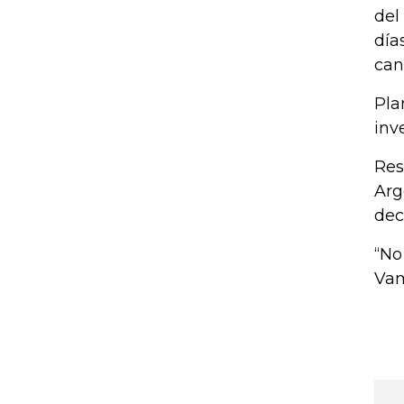
del
día
can
Pla
inv
Res
Arg
dec
“No
Vam