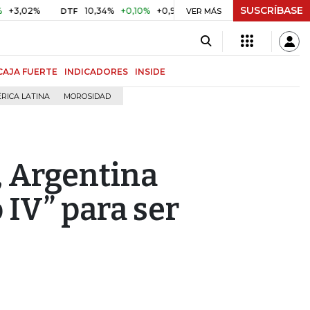
SUSCRÍBASE
2%
10,34%
+0,10%
+0,98%
$ 416,86
+$ 0,05
+0,01%
DTF
UVR
VER MÁS
CAJA FUERTE
INDICADORES
INSIDE
RICA LATINA
MOROSIDAD
, Argentina
 IV” para ser