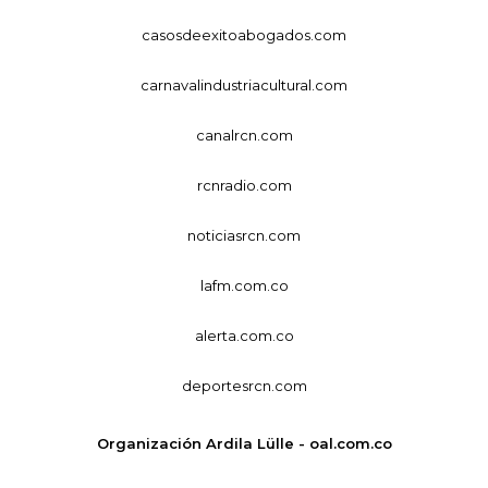
casosdeexitoabogados.com
carnavalindustriacultural.com
canalrcn.com
rcnradio.com
noticiasrcn.com
lafm.com.co
alerta.com.co
deportesrcn.com
Organización Ardila Lülle - oal.com.co