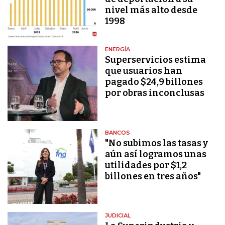
nivel más alto desde
1998
ENERGÍA
Superservicios estima
que usuarios han
pagado $24,9 billones
por obras inconclusas
BANCOS
"No subimos las tasas y
aún así logramos unas
utilidades por $1,2
billones en tres años"
JUDICIAL