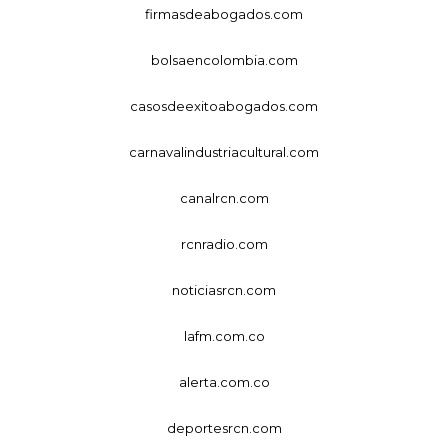
firmasdeabogados.com
bolsaencolombia.com
casosdeexitoabogados.com
carnavalindustriacultural.com
canalrcn.com
rcnradio.com
noticiasrcn.com
lafm.com.co
alerta.com.co
deportesrcn.com