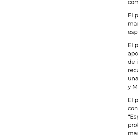
com
El 
man
esp
El 
apo
de 
rec
una
y M
El 
con
"Es
pro
man