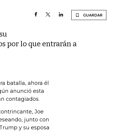
GUARDAR
 su
s por lo que entrarán a
a batalla, ahora él
egún anunció esta
n contagiados.
contrincante, Joe
eseando, junto con
e Trump y su esposa