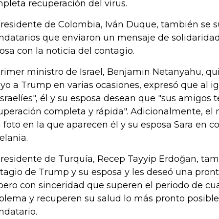
pleta recuperación del virus.
presidente de Colombia, Iván Duque, también se su
datarios que enviaron un mensaje de solidarida
osa con la noticia del contagio.
primer ministro de Israel, Benjamin Netanyahu, q
yo a Trump en varias ocasiones, expresó que al ig
israelíes", él y su esposa desean que "sus amigos
uperación completa y rápida". Adicionalmente, el
 foto en la que aparecen él y su esposa Sara en
elania.
presidente de Turquía, Recep Tayyip Erdoğan, tamb
tagio de Trump y su esposa y les deseó una pront
pero con sinceridad que superen el periodo de cu
blema y recuperen su salud lo más pronto posible
datario.