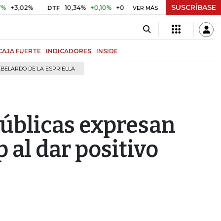
SUSCRÍBASE
2%
10,34%
+0,10%
+0,98%
$ 417,01
+$ 0,05
+0,01%
DTF
UVR
VER MÁS
CAJA FUERTE
INDICADORES
INSIDE
BELARDO DE LA ESPRIELLA
 públicas expresan
 al dar positivo