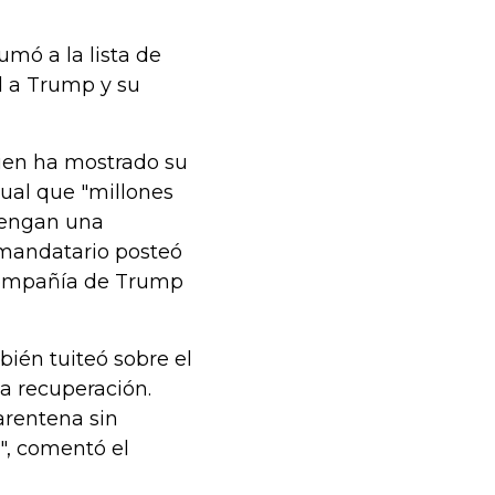
mó a la lista de
d a Trump y su
uien ha mostrado su
ual que "millones
 tengan una
 mandatario posteó
 compañía de Trump
ién tuiteó sobre el
a recuperación.
arentena sin
", comentó el