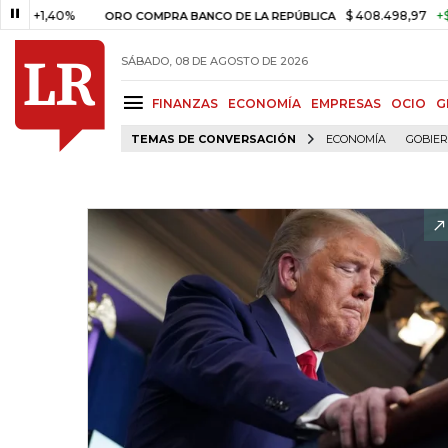
,40%
$ 408.498,97
+$ 8.753,8
ORO COMPRA BANCO DE LA REPÚBLICA
SÁBADO, 08 DE AGOSTO DE 2026
FINANZAS
ECONOMÍA
EMPRESAS
OCIO
G
TEMAS DE CONVERSACIÓN
ECONOMÍA
GOBIE