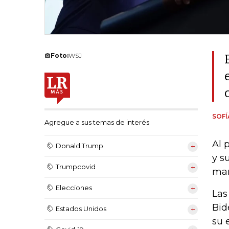
Foto:
WSJ
SOF
Agregue a sus temas de interés
Al 
Donald Trump
y s
Trumpcovid
mañ
Elecciones
Las
Bid
Estados Unidos
su 