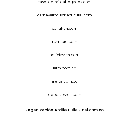
casosdeexitoabogados.com
carnavalindustriacultural.com
canalrcn.com
rcnradio.com
noticiasrcn.com
lafm.com.co
alerta.com.co
deportesrcn.com
Organización Ardila Lülle - oal.com.co