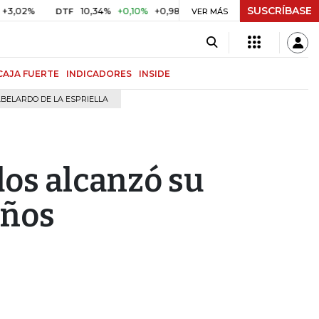
SUSCRÍBASE
10,34%
+0,10%
+0,98%
$ 416,91
+$ 0,05
+0,01%
DTF
UVR
VER MÁS
CAJA FUERTE
INDICADORES
INSIDE
BELARDO DE LA ESPRIELLA
dos alcanzó su
años