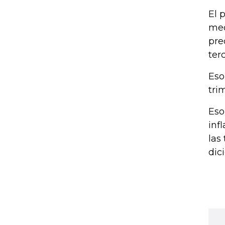
El 
med
pre
ter
Eso
tri
Eso
inf
las
dic