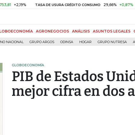
+2,19%
29,66%
+0,87%
+3,02%
TASA DE USURA CRÉDITO CONSUMO
LOBOECONOMÍA
AGRONEGOCIOS
ANÁLISIS
ASUNTOS LEGALES
RNO NACIONAL
GRUPO ARGOS
ODINSA
HOGAR
GRUPO NUTRESA
A
GLOBOECONOMÍA
PIB de Estados Uni
mejor cifra en dos 