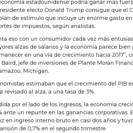
economía estadounidense podría ganar más fuerza
presidente electo Donald Trump consigue que el
plan de estímulo que incluye un enorme gasto en 
ortes de impuestos, según analistas.
nta eso con un consumidor cada vez más entusias
ores alzas de salarios y la economía parece bien
manecer en una vía de crecimiento hacia 2017”, 
 Baird, jefe de inversiones de Plante Moran Financ
amazoo, Michigan.
nomistas estimaban que el crecimiento del PIB en 
ía revisado al alza, a una tasa de 3%.
ida por el lado de los ingresos, la economía creci
% ante un repunte en las ganancias corporativas. 
oz en ingreso interno bruto en casi dos años y tuvo
ansión de 0,7% en el segundo trimestre.