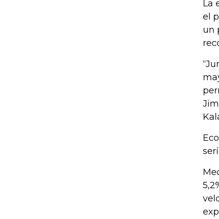
La 
el 
un 
rec
“Ju
may
per
Jim
Kal
Eco
ser
Med
5,2
vel
exp