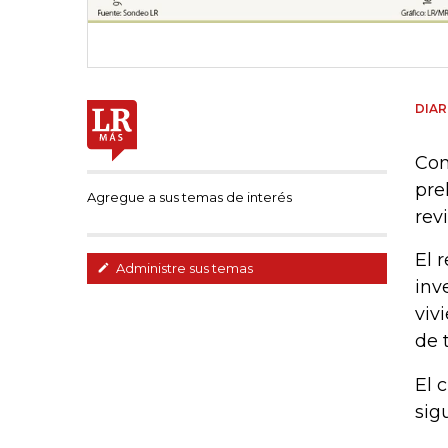
DIAR
Con
pre
Agregue a sus temas de interés
rev
El 
Administre sus temas
inv
viv
de 
El 
sig