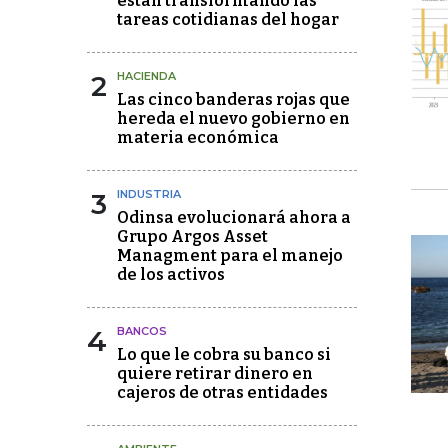
están transformando las
tareas cotidianas del hogar
2
HACIENDA
Las cinco banderas rojas que
hereda el nuevo gobierno en
materia económica
3
INDUSTRIA
Odinsa evolucionará ahora a
Grupo Argos Asset
Managment para el manejo
de los activos
4
BANCOS
Lo que le cobra su banco si
quiere retirar dinero en
cajeros de otras entidades