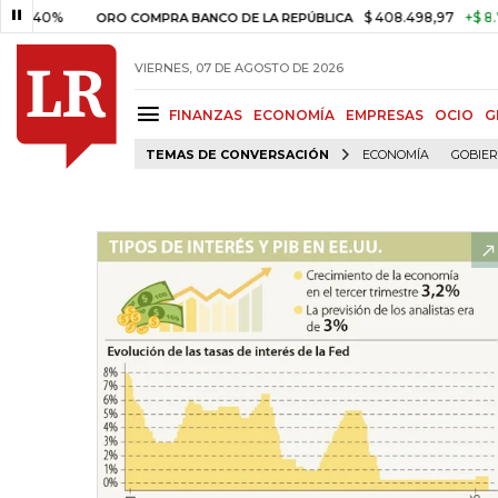
0%
$ 408.498,97
+$ 8.753,81
ORO COMPRA BANCO DE LA REPÚBLICA
VIERNES, 07 DE AGOSTO DE 2026
FINANZAS
ECONOMÍA
EMPRESAS
OCIO
G
TEMAS DE CONVERSACIÓN
ECONOMÍA
GOBIE