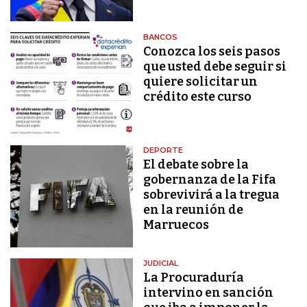
BANCOS
Conozca los seis pasos
que usted debe seguir si
quiere solicitar un
crédito este curso
DEPORTE
El debate sobre la
gobernanza de la Fifa
sobrevivirá a la tregua
en la reunión de
Marruecos
JUDICIAL
La Procuraduría
intervino en sanción