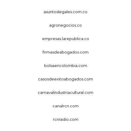
asuntoslegales.com.co
agronegocios.co
empresas.larepublica.co
firmasdeabogados.com
bolsaencolombia.com
casosdeexitoabogados.com
carnavalindustriacultural.com
canalrcn.com
rcnradio.com