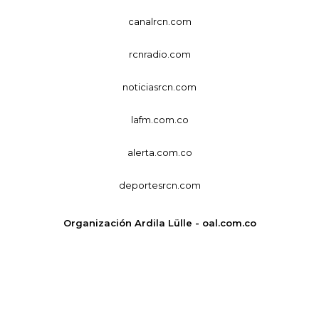
canalrcn.com
rcnradio.com
noticiasrcn.com
lafm.com.co
alerta.com.co
deportesrcn.com
Organización Ardila Lülle - oal.com.co