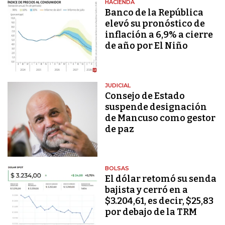
HACIENDA
Banco de la República
elevó su pronóstico de
inflación a 6,9% a cierre
de año por El Niño
JUDICIAL
Consejo de Estado
suspende designación
de Mancuso como gestor
de paz
BOLSAS
El dólar retomó su senda
bajista y cerró en a
$3.204,61, es decir, $25,83
por debajo de la TRM