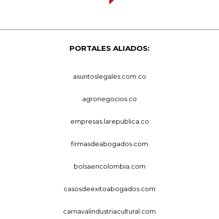
PORTALES ALIADOS:
asuntoslegales.com.co
agronegocios.co
empresas.larepublica.co
firmasdeabogados.com
bolsaencolombia.com
casosdeexitoabogados.com
carnavalindustriacultural.com