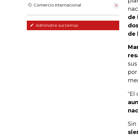
pla
Comercio Internacional
nac
de 
dos
Administre sus temas
de 
Mar
res
sus
por
mer
“El
aum
nac
Sin
sie