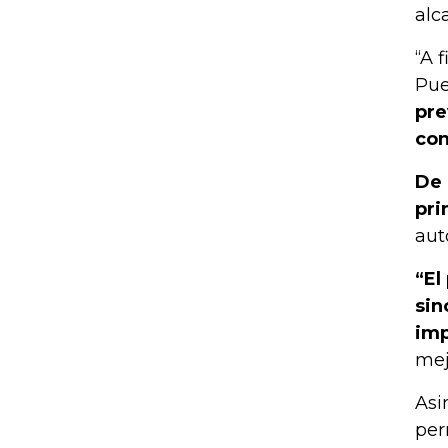
alc
“A 
Pue
pre
con
De 
pri
aut
“El
sin
im
mej
Asi
per