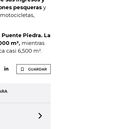
iones pesqueras
y
 motocicletas,
n Puente Piedra. La
,000 m²,
mientras
a casi 6,500 m².
GUARDAR
ARA
Next slide