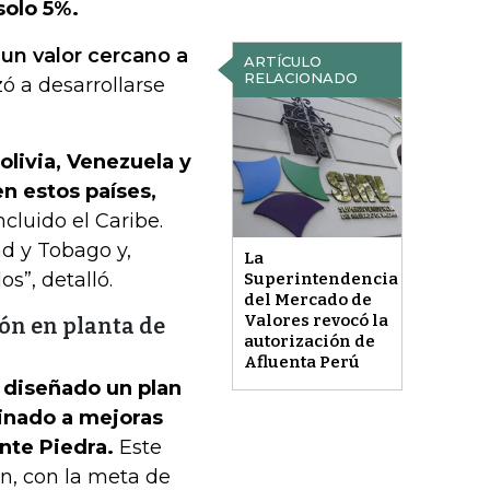
solo 5%.
 un valor cercano a
ARTÍCULO
RELACIONADO
ó a desarrollarse
olivia, Venezuela y
n estos países,
cluido el Caribe.
d y Tobago y,
La
”, detalló.
Superintendencia
del Mercado de
Valores revocó la
ón en planta de
autorización de
Afluenta Perú
 diseñado un plan
tinado a mejoras
nte Piedra.
Este
n, con la meta de