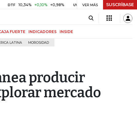
SUSCRÍBASE
10,34%
+0,10%
+0,98%
$ 416,86
+$ 0,05
+0,01%
UVR
VER MÁS
BITCOI
CAJA FUERTE
INDICADORES
INSIDE
RICA LATINA
MOROSIDAD
anea producir
explorar mercado