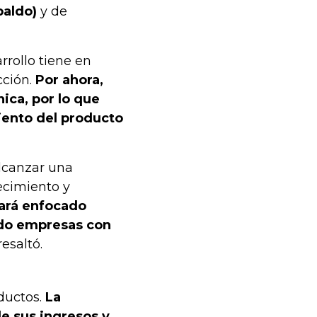
paldo)
y de
rrollo tiene en
cción.
Por ahora,
ica, por lo que
iento del producto
alcanzar una
ecimiento y
ará enfocado
ndo empresas con
esaltó.
ductos.
La
de sus ingresos y