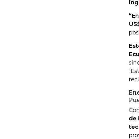
ing
“En
US$
pos
Est
Ecu
sin
“Es
rec
Ene
Pue
Con
de 
tec
pro