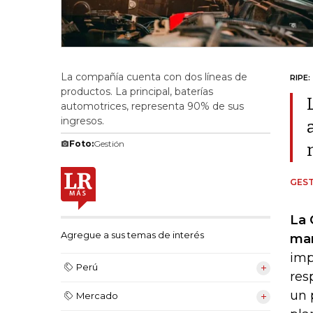
La compañía cuenta con dos líneas de
RIPE:
productos. La principal, baterías
automotrices, representa 90% de sus
ingresos.
Foto:
Gestión
GEST
La 
Agregue a sus temas de interés
man
imp
Perú
res
un 
Mercado