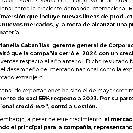
nta en Puente Piedra, con el objetivo de atender 
ional como la creciente demanda internacional.
E
inversión que incluye nuevas líneas de product
 nuevos mercados, y la meta de alcanzar una p
batería.
ianella Cabanillas, gerente general de Corporac
altó que la compañía cerró el 2024 con un cre
 ventas respecto al año anterior. Dicho resultado 
 el desempeño del mercado nacional como la exp
cado extranjero.
 canal de exportaciones ha sido el de mayor creci
ento de casi 55% respecto a 2023. Por su part
ional creció 14%”, contó a Gestión.
 embargo, a pesar de este crecimiento,
el mercad
ndo el principal para la compañía, representan