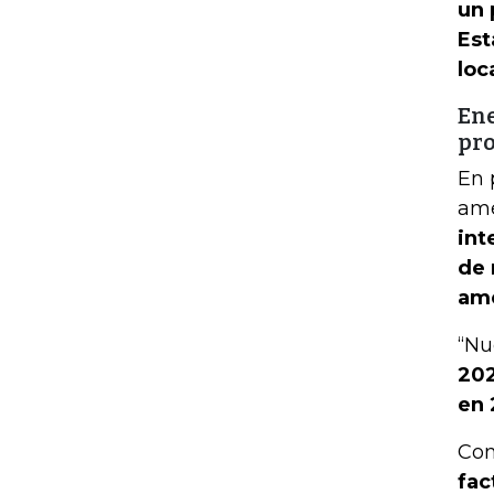
un 
Est
loc
Ene
pr
En 
ame
int
de 
am
“Nu
202
en 
Com
fac