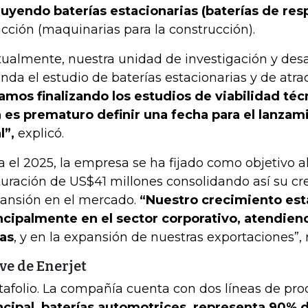
luyendo baterías estacionarias (baterías de res
acción (maquinarias para la construcción).
tualmente, nuestra unidad de investigación y desa
nda el estudio de baterías estacionarias y de atra
amos finalizando los estudios de viabilidad técn
 es prematuro definir una fecha para el lanzam
l”,
explicó.
a el 2025, la empresa se ha fijado como objetivo 
turación de US$41 millones consolidando así su cr
ansión en el mercado.
“Nuestro crecimiento est
ncipalmente en el sector corporativo, atendie
tas
, y en la expansión de nuestras exportaciones”, r
ve de Enerjet
tafolio. La compañía cuenta con dos líneas de pro
ncipal, baterías automotrices, representa 90% 