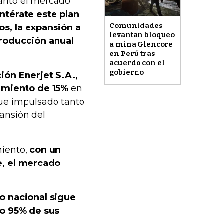
tanto el mercado
ntérate este plan
Comunidades
os, la expansión a
levantan bloqueo
roducción anual
a mina Glencore
en Perú tras
acuerdo con el
gobierno
ión Enerjet S.A.,
cimiento de 15%
en
fue impulsado tanto
ansión del
miento,
con un
e, el mercado
o nacional sigue
do 95% de sus