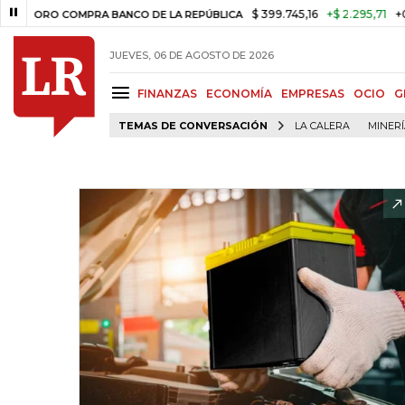
$ 399.745,16
+$ 2.295,71
+0,58%
O COMPRA BANCO DE LA REPÚBLICA
JUEVES, 06 DE AGOSTO DE 2026
FINANZAS
ECONOMÍA
EMPRESAS
OCIO
G
TEMAS DE CONVERSACIÓN
LA CALERA
MINER