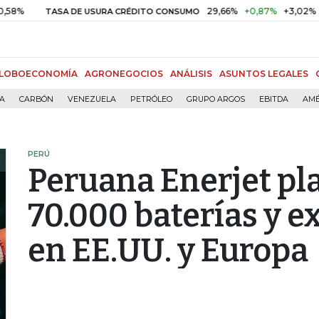
29,66%
+0,87%
+3,02%
TASA DE USURA CRÉDITO CONSUMO
DTF
LOBOECONOMÍA
AGRONEGOCIOS
ANÁLISIS
ASUNTOS LEGALES
ÍA
CARBÓN
VENEZUELA
PETRÓLEO
GRUPO ARGOS
EBITDA
AMÉ
PERÚ
Peruana Enerjet pl
70.000 baterías y 
en EE.UU. y Europa