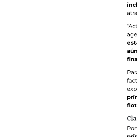
inc
atr
“Ac
age
est
aún
fina
Par
fac
exp
pri
flo
Cla
Por
pri