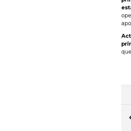
est
ope
apo
Act
pri
que