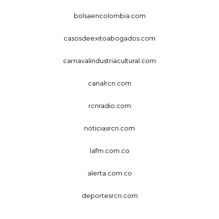
bolsaencolombia.com
casosdeexitoabogados.com
carnavalindustriacultural.com
canalrcn.com
rcnradio.com
noticiasrcn.com
lafm.com.co
alerta.com.co
deportesrcn.com