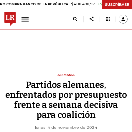
$ 408.498,97
+$ 8.753,81
+2,19%
RA BANCO DE LA REPÚBLICA
TAS
SUSCRÍBASE
ALEMANIA
Partidos alemanes,
enfrentados por presupuesto
frente a semana decisiva
para coalición
lunes, 4 de noviembre de 2024