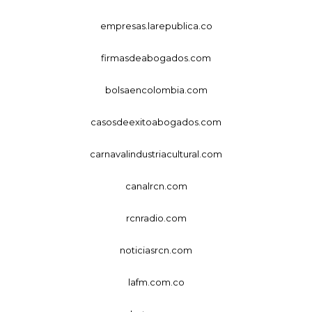
empresas.larepublica.co
firmasdeabogados.com
bolsaencolombia.com
casosdeexitoabogados.com
carnavalindustriacultural.com
canalrcn.com
rcnradio.com
noticiasrcn.com
lafm.com.co