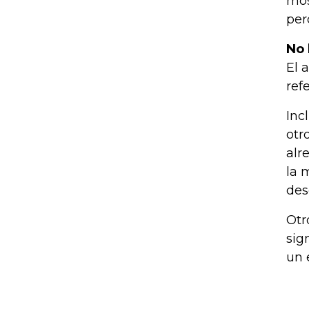
mos
per
No 
El 
ref
Inc
otr
alr
la 
des
Otr
sig
un 