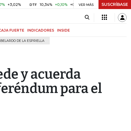
SUSCRÍBASE
02%
10,34%
+0,10%
+0,98%
$ 417,01
+$ 0,05
+0,01
DTF
UVR
VER MÁS
CAJA FUERTE
INDICADORES
INSIDE
BELARDO DE LA ESPRIELLA
ede y acuerda
feréndum para el