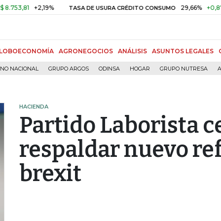
81
+2,19%
29,66%
+0,87%
+3,
TASA DE USURA CRÉDITO CONSUMO
LOBOECONOMÍA
AGRONEGOCIOS
ANÁLISIS
ASUNTOS LEGALES
RNO NACIONAL
GRUPO ARGOS
ODINSA
HOGAR
GRUPO NUTRESA
A
HACIENDA
Partido Laborista c
respaldar nuevo re
brexit