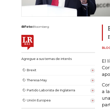
Foto:
Bloomberg
BLO
Agregue a sus temas de interés
El 
Cor
Brexit
apo
Theresa May
Cor
Partido Laborista de Inglaterra
a l
una
Unión Europea
par