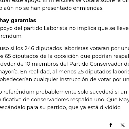
trar este apoyo. El miércoles se votará sobre la dir
o aún no se han presentado enmiendas.
hay garantías
apoyo del partido Laborista no implica que se lleve
eréndum.
luso si los 246 diputados laboristas votaran por uno
os 65 diputados de la oposición que podrían respal
ededor de 10 miembros del Partido Conservador de
mayoría. En realidad, al menos 25 diputados labori
obedecerían cualquier instrucción de votar por u
o referéndum probablemente solo sucederá si u
nificativo de conservadores respalda uno. Que May
escándalo para su partido, que ya está dividido.