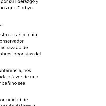
por su liderazgo y
enos que Corbyn
a.
stro alcance para
 conservador
 rechazado de
bros laboristas del
onferencia, nos
da a favor de una
r dañino sea
oportunidad de