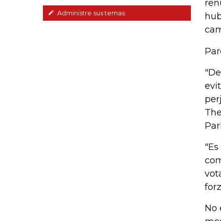
ren
Administre sus temas
hub
cam
Par
"De
evi
per
The
Par
"Es
com
vot
for
No 