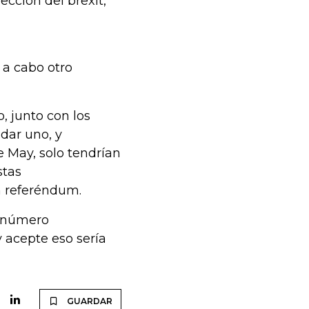
ección del brexit,
 a cabo otro
, junto con los
dar uno, y
 May, solo tendrían
stas
n referéndum.
n número
 acepte eso sería
GUARDAR