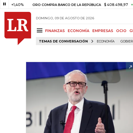
1,40%
$ 408.498,97
+$ 8.753,
ORO COMPRA BANCO DE LA REPÚBLICA
DOMINGO, 09 DE AGOSTO DE 2026
FINANZAS
ECONOMÍA
EMPRESAS
OCIO
G
TEMAS DE CONVERSACIÓN
ECONOMÍA
GOBIE