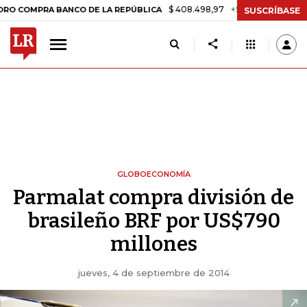
$ 408.498,97
+$ 8.753,81
+2,19%
PRA BANCO DE LA REPÚBLICA
TA
SUSCRÍBASE
GLOBOECONOMÍA
Parmalat compra división de
brasileño BRF por US$790
millones
jueves, 4 de septiembre de 2014