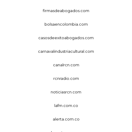
firmasdeabogados.com
bolsaencolombia.com
casosdeexitoabogados.com
carnavalindustriacultural.com
canalrcn.com
rcnradio.com
noticiasrcn.com
lafm.com.co
alerta.com.co