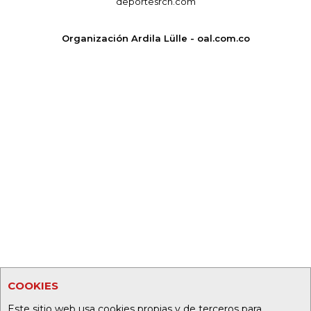
deportesrcn.com
Organización Ardila Lülle - oal.com.co
COOKIES
Este sitio web usa cookies propias y de terceros para