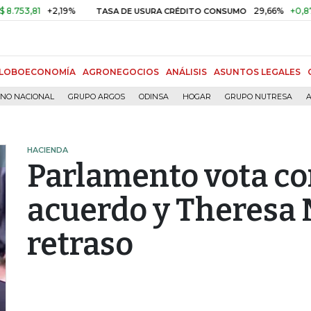
81
+2,19%
29,66%
+0,87%
+3,
TASA DE USURA CRÉDITO CONSUMO
LOBOECONOMÍA
AGRONEGOCIOS
ANÁLISIS
ASUNTOS LEGALES
RNO NACIONAL
GRUPO ARGOS
ODINSA
HOGAR
GRUPO NUTRESA
A
HACIENDA
Parlamento vota con
acuerdo y Theresa 
retraso