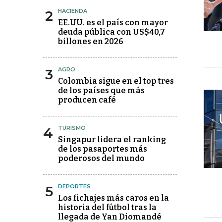
2
HACIENDA
EE.UU. es el país con mayor
deuda pública con US$40,7
billones en 2026
3
AGRO
Colombia sigue en el top tres
de los países que más
producen café
4
TURISMO
Singapur lidera el ranking
de los pasaportes más
poderosos del mundo
5
DEPORTES
Los fichajes más caros en la
historia del fútbol tras la
llegada de Yan Diomandé