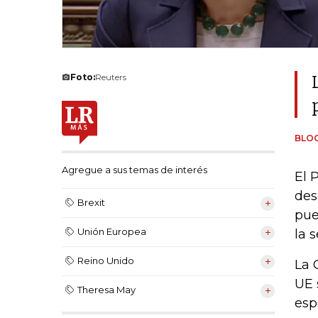
Foto:
Reuters
BLO
Agregue a sus temas de interés
El 
des
Brexit
pue
Unión Europea
la 
Reino Unido
La 
UE 
Theresa May
esp