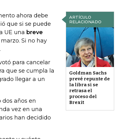
amento ahora debe
ARTÍCULO
RELACIONADO
ió que si se puede
 la UE una
breve
e marzo. Si no hay
.
votó para cancelar
ra que se cumpla la
Goldman Sachs
rado llegar a un
prevé repunte de
la libra si se
retrasa el
proceso del
ó dos años en
Brexit
unda vez en una
tarios han decidido