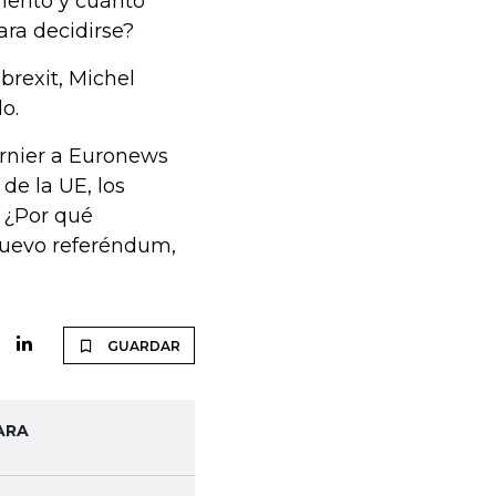
amento y cuánto
ara decidirse?
 brexit, Michel
o.
Barnier a Euronews
de la UE, los
? ¿Por qué
nuevo referéndum,
GUARDAR
ARA