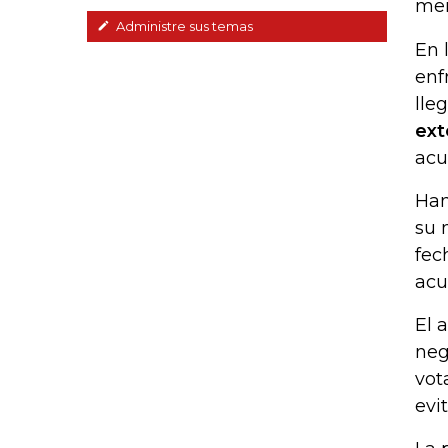
mer
Administre sus temas
En 
enf
lle
ext
acu
Han
su 
fec
acu
El 
neg
vot
evi