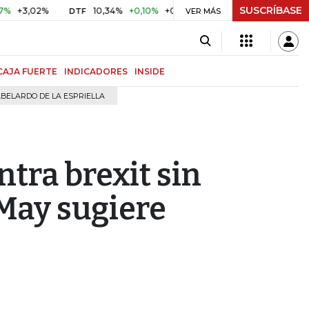
SUSCRÍBASE
02%
10,34%
+0,10%
+0,98%
$ 417,01
+$ 0,05
+0,01
DTF
UVR
VER MÁS
CAJA FUERTE
INDICADORES
INSIDE
BELARDO DE LA ESPRIELLA
tra brexit sin
May sugiere