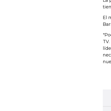
La 
tie
El 
Bar
"Po
TV.
líd
nec
nue