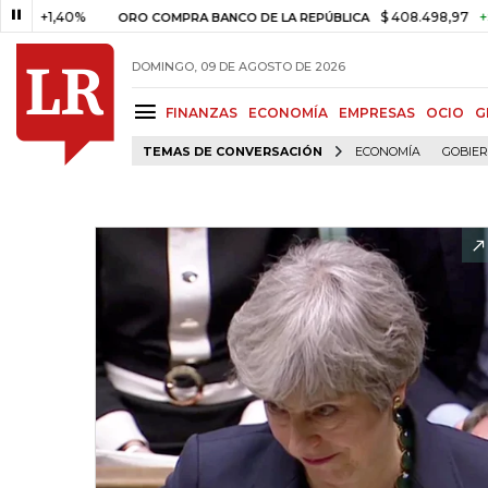
,40%
$ 408.498,97
+$ 8.753,
ORO COMPRA BANCO DE LA REPÚBLICA
DOMINGO, 09 DE AGOSTO DE 2026
FINANZAS
ECONOMÍA
EMPRESAS
OCIO
G
TEMAS DE CONVERSACIÓN
ECONOMÍA
GOBIE