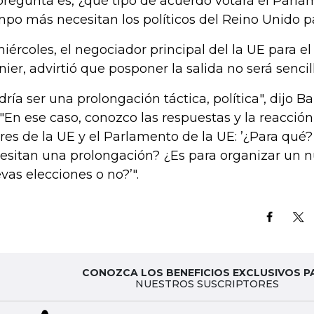
pregunta es, ¿qué tipo de acuerdo votará el Parl
mpo más necesitan los políticos del Reino Unido p
miércoles, el negociador principal del la UE para el
nier, advirtió que posponer la salida no será sencill
dría ser una prolongación táctica, política", dijo 
 "En ese caso, conozco las respuestas y la reacción 
eres de la UE y el Parlamento de la UE: ’¿Para qué
esitan una prolongación? ¿Es para organizar un 
vas elecciones o no?’".
CONOZCA LOS BENEFICIOS EXCLUSIVOS P
NUESTROS SUSCRIPTORES