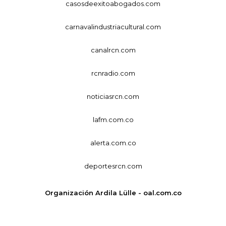
casosdeexitoabogados.com
carnavalindustriacultural.com
canalrcn.com
rcnradio.com
noticiasrcn.com
lafm.com.co
alerta.com.co
deportesrcn.com
Organización Ardila Lülle - oal.com.co