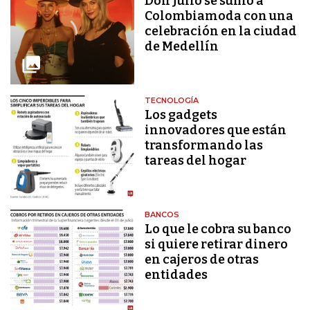
Don Julio se sumó a
Colombiamoda con una
celebración en la ciudad
de Medellín
TECNOLOGÍA
Los gadgets
innovadores que están
transformando las
tareas del hogar
BANCOS
Lo que le cobra su banco
si quiere retirar dinero
en cajeros de otras
entidades