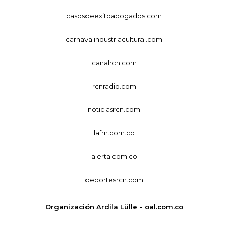
casosdeexitoabogados.com
carnavalindustriacultural.com
canalrcn.com
rcnradio.com
noticiasrcn.com
lafm.com.co
alerta.com.co
deportesrcn.com
Organización Ardila Lülle - oal.com.co