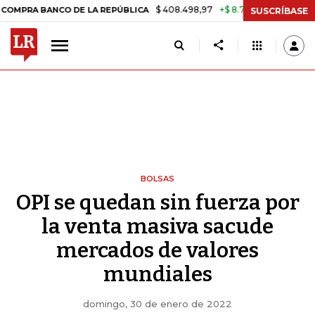
$ 408.498,97
+$ 8.753,81
+2,19%
CO DE LA REPÚBLICA
TASA DE 
SUSCRÍBASE
BOLSAS
OPI se quedan sin fuerza por
la venta masiva sacude
mercados de valores
mundiales
domingo, 30 de enero de 2022