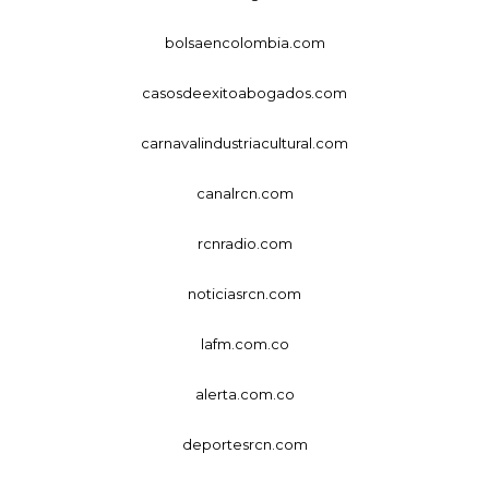
bolsaencolombia.com
casosdeexitoabogados.com
carnavalindustriacultural.com
canalrcn.com
rcnradio.com
noticiasrcn.com
lafm.com.co
alerta.com.co
deportesrcn.com