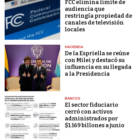
FCC elimina límite de
audiencia que
restringía propiedad de
canales de televisión
locales
HACIENDA
De la Espriella se reúne
con Milei y destacó su
influencia en su llegada
a la Presidencia
BANCOS
El sector fiduciario
cerró con activos
administrados por
$1.169 billones a junio