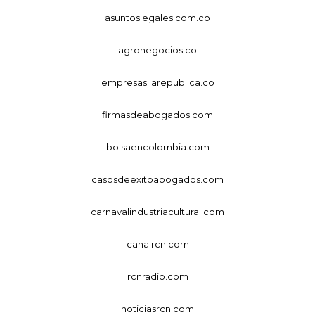
asuntoslegales.com.co
agronegocios.co
empresas.larepublica.co
firmasdeabogados.com
bolsaencolombia.com
casosdeexitoabogados.com
carnavalindustriacultural.com
canalrcn.com
rcnradio.com
noticiasrcn.com