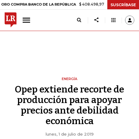
$ 408.498,97
+$ 8.753,81
+2,19%
PRA BANCO DE LA REPÚBLICA
T
SUSCRÍBASE
ENERGÍA
Opep extiende recorte de
producción para apoyar
precios ante debilidad
económica
lunes, 1 de julio de 2019