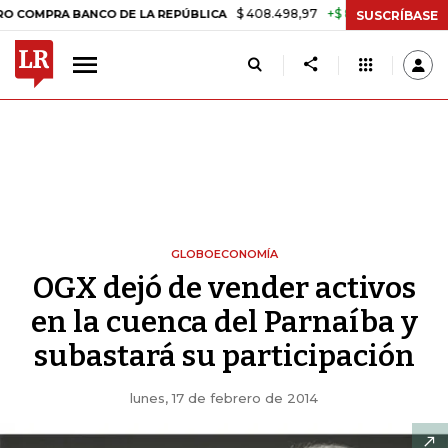
$ 408.498,97
+$ 8.753,81
+2,19%
RA BANCO DE LA REPÚBLICA
TAS
SUSCRÍBASE
GLOBOECONOMÍA
OGX dejó de vender activos
en la cuenca del Parnaíba y
subastará su participación
lunes, 17 de febrero de 2014