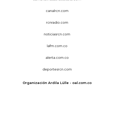
canalrcn.com
rcnradio.com
noticiasrcn.com
lafm.com.co
alerta.com.co
deportesrcn.com
Organización Ardila Lülle - oal.com.co