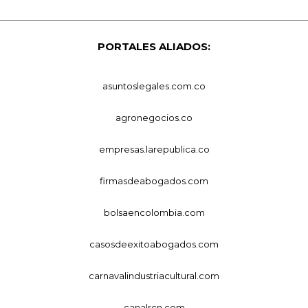
PORTALES ALIADOS:
asuntoslegales.com.co
agronegocios.co
empresas.larepublica.co
firmasdeabogados.com
bolsaencolombia.com
casosdeexitoabogados.com
carnavalindustriacultural.com
canalrcn.com