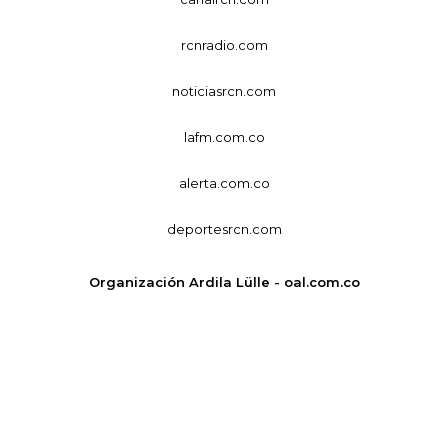
rcnradio.com
noticiasrcn.com
lafm.com.co
alerta.com.co
deportesrcn.com
Organización Ardila Lülle - oal.com.co