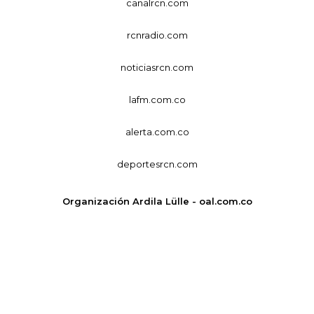
canalrcn.com
rcnradio.com
noticiasrcn.com
lafm.com.co
alerta.com.co
deportesrcn.com
Organización Ardila Lülle - oal.com.co