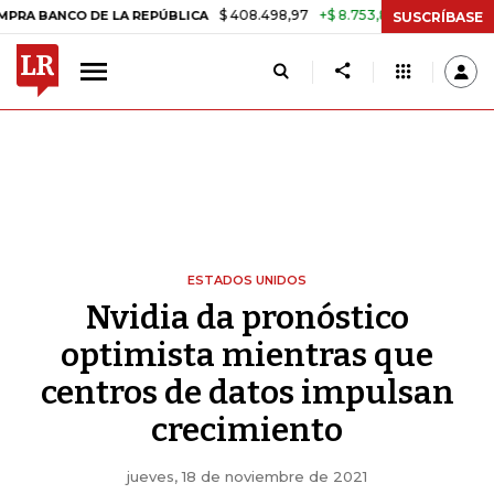
$ 408.498,97
+$ 8.753,81
+2,19%
CO DE LA REPÚBLICA
TASA DE U
SUSCRÍBASE
ESTADOS UNIDOS
Nvidia da pronóstico
optimista mientras que
centros de datos impulsan
crecimiento
jueves, 18 de noviembre de 2021