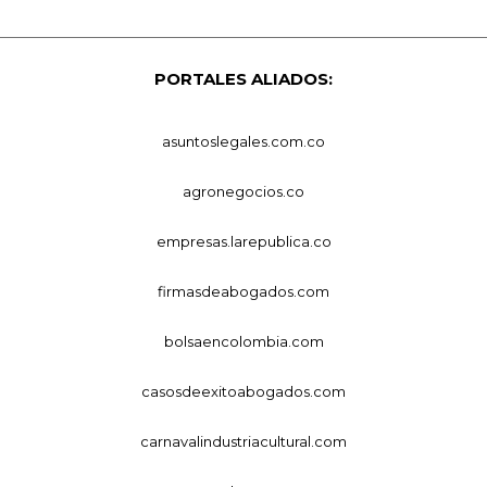
PORTALES ALIADOS:
asuntoslegales.com.co
agronegocios.co
empresas.larepublica.co
firmasdeabogados.com
bolsaencolombia.com
casosdeexitoabogados.com
carnavalindustriacultural.com