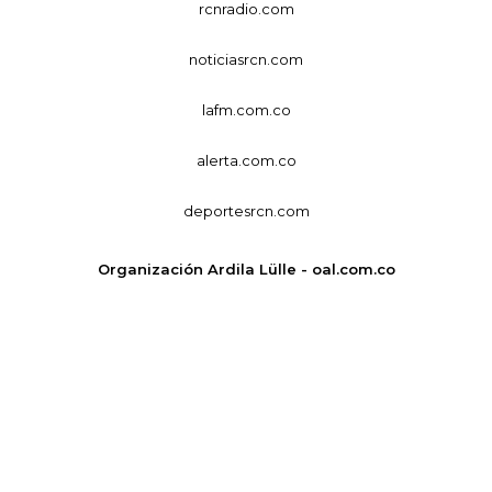
rcnradio.com
noticiasrcn.com
lafm.com.co
alerta.com.co
deportesrcn.com
Organización Ardila Lülle - oal.com.co