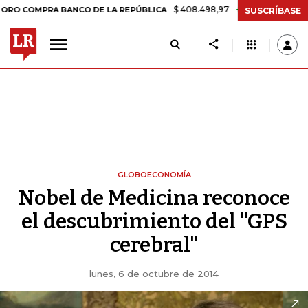
$ 408.498,97
+$ 8.753,81
+2,19%
MPRA BANCO DE LA REPÚBLICA
T
SUSCRÍBASE
GLOBOECONOMÍA
Nobel de Medicina reconoce
el descubrimiento del "GPS
cerebral"
lunes, 6 de octubre de 2014