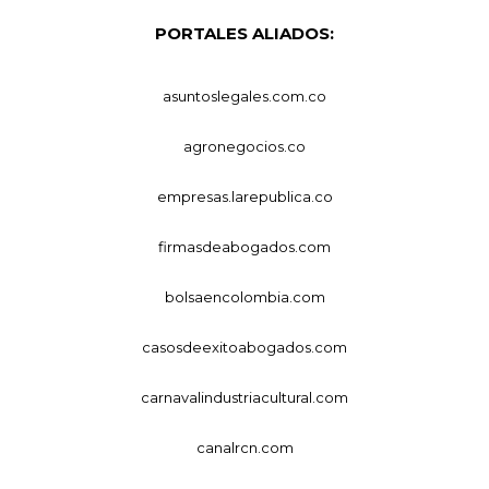
PORTALES ALIADOS:
asuntoslegales.com.co
agronegocios.co
empresas.larepublica.co
firmasdeabogados.com
bolsaencolombia.com
casosdeexitoabogados.com
carnavalindustriacultural.com
canalrcn.com