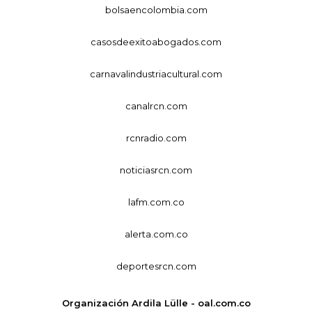
bolsaencolombia.com
casosdeexitoabogados.com
carnavalindustriacultural.com
canalrcn.com
rcnradio.com
noticiasrcn.com
lafm.com.co
alerta.com.co
deportesrcn.com
Organización Ardila Lülle - oal.com.co