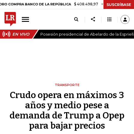
$ 408.498,97
+$ 8.753,81
+2,19%
PRA BANCO DE LA REPÚBLICA
TA
SUSCRÍBASE
EN VIVO
Posesión presidencial de Abelardo de la Espriell
TRANSPORTE
Crudo opera en máximos 3
años y medio pese a
demanda de Trump a Opep
para bajar precios