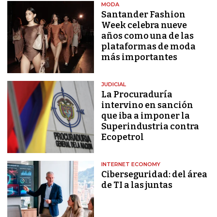
MODA
Santander Fashion
Week celebra nueve
años como una de las
plataformas de moda
más importantes
JUDICIAL
La Procuraduría
intervino en sanción
que iba a imponer la
Superindustria contra
Ecopetrol
INTERNET ECONOMY
Ciberseguridad: del área
de TI a las juntas