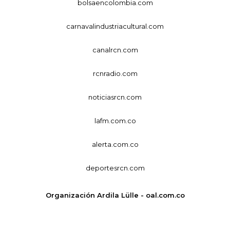
bolsaencolombia.com
carnavalindustriacultural.com
canalrcn.com
rcnradio.com
noticiasrcn.com
lafm.com.co
alerta.com.co
deportesrcn.com
Organización Ardila Lülle - oal.com.co