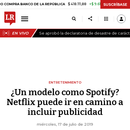
$ 418.111,88
+$ 9.612,91
+2,35%
A BANCO DE LA REPÚBLICA
TASA D
SUSCRÍBASE
EN VIVO
Se aprobó la declaratoria de desastre de carác
ENTRETENIMIENTO
¿Un modelo como Spotify?
Netflix puede ir en camino a
incluir publicidad
miércoles, 17 de julio de 2019