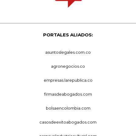
PORTALES ALIADOS:
asuntoslegales.com.co
agronegocios.co
empresas.larepublica.co
firmasdeabogados.com
bolsaencolombia.com
casosdeexitoabogados.com
carnavalindustriacultural.com