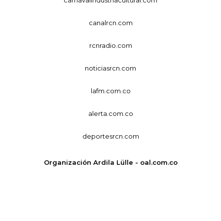
canalrcn.com
rcnradio.com
noticiasrcn.com
lafm.com.co
alerta.com.co
deportesrcn.com
Organización Ardila Lülle - oal.com.co