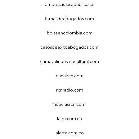
empresas.larepublica.co
firmasdeabogados.com
bolsaencolombia.com
casosdeexitoabogados.com
carnavalindustriacultural.com
canalrcn.com
rcnradio.com
noticiasrcn.com
lafm.com.co
alerta.com.co