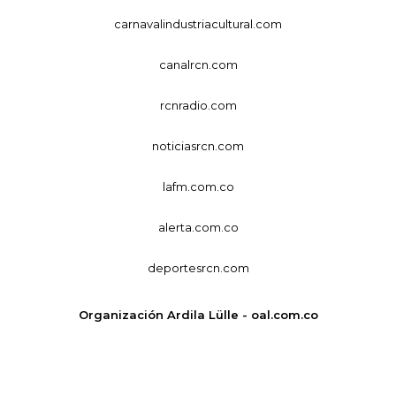
carnavalindustriacultural.com
canalrcn.com
rcnradio.com
noticiasrcn.com
lafm.com.co
alerta.com.co
deportesrcn.com
Organización Ardila Lülle - oal.com.co