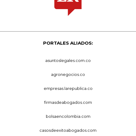
PORTALES ALIADOS:
asuntoslegales.com.co
agronegocios.co
empresas.larepublica.co
firmasdeabogados.com
bolsaencolombia.com
casosdeexitoabogados.com