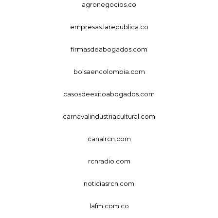
agronegocios.co
empresas.larepublica.co
firmasdeabogados.com
bolsaencolombia.com
casosdeexitoabogados.com
carnavalindustriacultural.com
canalrcn.com
rcnradio.com
noticiasrcn.com
lafm.com.co