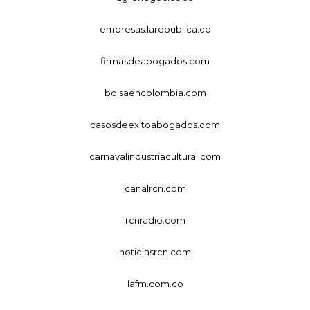
empresas.larepublica.co
firmasdeabogados.com
bolsaencolombia.com
casosdeexitoabogados.com
carnavalindustriacultural.com
canalrcn.com
rcnradio.com
noticiasrcn.com
lafm.com.co