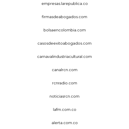
empresas.larepublica.co
firmasdeabogados.com
bolsaencolombia.com
casosdeexitoabogados.com
carnavalindustriacultural.com
canalrcn.com
rcnradio.com
noticiasrcn.com
lafm.com.co
alerta.com.co