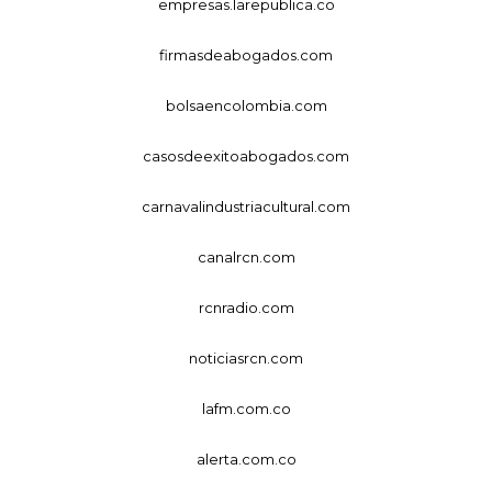
empresas.larepublica.co
firmasdeabogados.com
bolsaencolombia.com
casosdeexitoabogados.com
carnavalindustriacultural.com
canalrcn.com
rcnradio.com
noticiasrcn.com
lafm.com.co
alerta.com.co