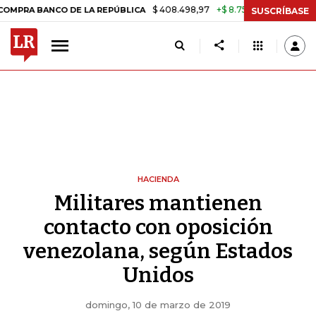
$ 408.498,97
+$ 8.753,81
+2,19%
A BANCO DE LA REPÚBLICA
TASA
SUSCRÍBASE
HACIENDA
Militares mantienen
contacto con oposición
venezolana, según Estados
Unidos
domingo, 10 de marzo de 2019