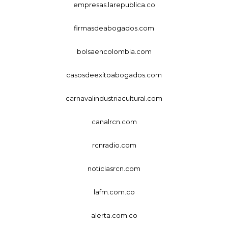
empresas.larepublica.co
firmasdeabogados.com
bolsaencolombia.com
casosdeexitoabogados.com
carnavalindustriacultural.com
canalrcn.com
rcnradio.com
noticiasrcn.com
lafm.com.co
alerta.com.co