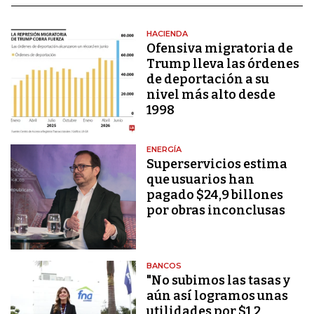
HACIENDA
Ofensiva migratoria de
Trump lleva las órdenes
de deportación a su
nivel más alto desde
1998
ENERGÍA
Superservicios estima
que usuarios han
pagado $24,9 billones
por obras inconclusas
BANCOS
"No subimos las tasas y
aún así logramos unas
utilidades por $1,2