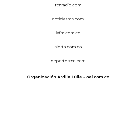
rcnradio.com
noticiasrcn.com
lafm.com.co
alerta.com.co
deportesrcn.com
Organización Ardila Lülle - oal.com.co