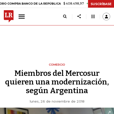
$ 408.498,97
+$ 8.753,81
+2,19%
RA BANCO DE LA REPÚBLICA
TA
SUSCRÍBASE
COMERCIO
Miembros del Mercosur
quieren una modernización,
según Argentina
lunes, 26 de noviembre de 2018