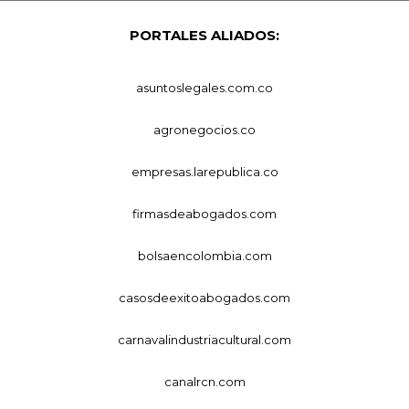
PORTALES ALIADOS:
asuntoslegales.com.co
agronegocios.co
empresas.larepublica.co
firmasdeabogados.com
bolsaencolombia.com
casosdeexitoabogados.com
carnavalindustriacultural.com
canalrcn.com