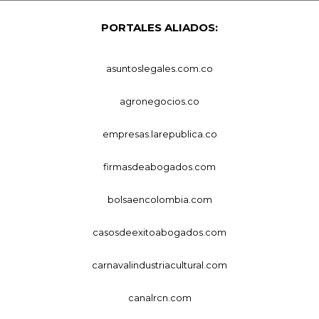
PORTALES ALIADOS:
asuntoslegales.com.co
agronegocios.co
empresas.larepublica.co
firmasdeabogados.com
bolsaencolombia.com
casosdeexitoabogados.com
carnavalindustriacultural.com
canalrcn.com