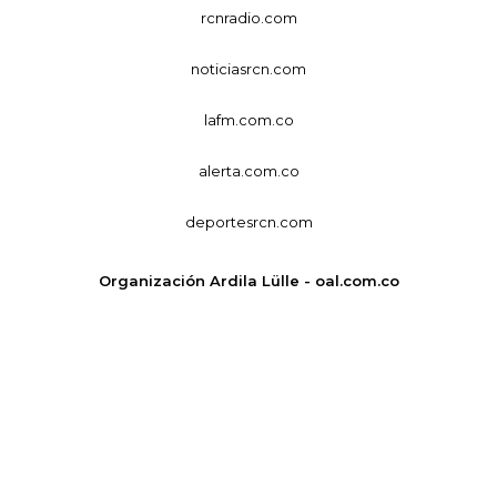
rcnradio.com
noticiasrcn.com
lafm.com.co
alerta.com.co
deportesrcn.com
Organización Ardila Lülle - oal.com.co