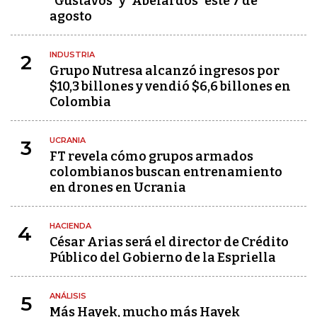
"Gustavos" y "Abelardos" este 7 de
agosto
INDUSTRIA
2
Grupo Nutresa alcanzó ingresos por
$10,3 billones y vendió $6,6 billones en
Colombia
UCRANIA
3
FT revela cómo grupos armados
colombianos buscan entrenamiento
en drones en Ucrania
HACIENDA
4
César Arias será el director de Crédito
Público del Gobierno de la Espriella
ANÁLISIS
5
Más Hayek, mucho más Hayek