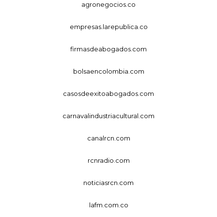
agronegocios.co
empresas.larepublica.co
firmasdeabogados.com
bolsaencolombia.com
casosdeexitoabogados.com
carnavalindustriacultural.com
canalrcn.com
rcnradio.com
noticiasrcn.com
lafm.com.co