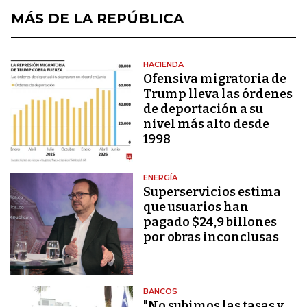
MÁS DE LA REPÚBLICA
HACIENDA
Ofensiva migratoria de
Trump lleva las órdenes
de deportación a su
nivel más alto desde
1998
ENERGÍA
Superservicios estima
que usuarios han
pagado $24,9 billones
por obras inconclusas
BANCOS
"No subimos las tasas y