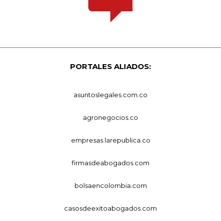
PORTALES ALIADOS:
asuntoslegales.com.co
agronegocios.co
empresas.larepublica.co
firmasdeabogados.com
bolsaencolombia.com
casosdeexitoabogados.com