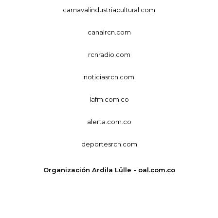
carnavalindustriacultural.com
canalrcn.com
rcnradio.com
noticiasrcn.com
lafm.com.co
alerta.com.co
deportesrcn.com
Organización Ardila Lülle - oal.com.co