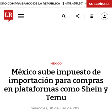
$ 408.498,97
+$ 8.753,81
+2,19%
PRA BANCO DE LA REPÚBLICA
T
SUSCRÍBASE
MÉXICO
México sube impuesto de
importación para compras
en plataformas como Shein y
Temu
miércoles, 30 de julio de 2025