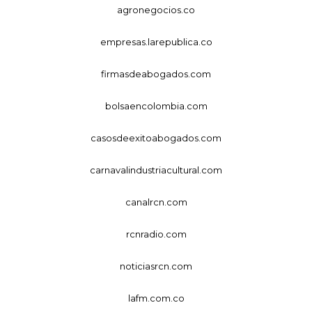
agronegocios.co
empresas.larepublica.co
firmasdeabogados.com
bolsaencolombia.com
casosdeexitoabogados.com
carnavalindustriacultural.com
canalrcn.com
rcnradio.com
noticiasrcn.com
lafm.com.co