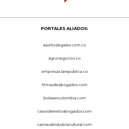
PORTALES ALIADOS:
asuntoslegales.com.co
agronegocios.co
empresas.larepublica.co
firmasdeabogados.com
bolsaencolombia.com
casosdeexitoabogados.com
carnavalindustriacultural.com