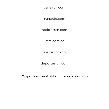
canalrcn.com
rcnradio.com
noticiasrcn.com
lafm.com.co
alerta.com.co
deportesrcn.com
Organización Ardila Lülle - oal.com.co