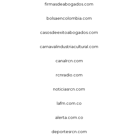
firmasdeabogados.com
bolsaencolombia.com
casosdeexitoabogados.com
carnavalindustriacultural.com
canalrcn.com
rcnradio.com
noticiasrcn.com
lafm.com.co
alerta.com.co
deportesrcn.com