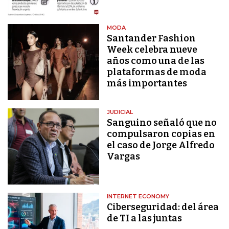
MODA
Santander Fashion
Week celebra nueve
años como una de las
plataformas de moda
más importantes
JUDICIAL
Sanguino señaló que no
compulsaron copias en
el caso de Jorge Alfredo
Vargas
INTERNET ECONOMY
Ciberseguridad: del área
de TI a las juntas