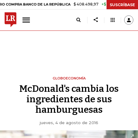
$ 408.498,97
+$ 8.753,81
+2,19%
RA BANCO DE LA REPÚBLICA
TAS
SUSCRÍBASE
GLOBOECONOMÍA
McDonald's cambia los
ingredientes de sus
hamburguesas
jueves, 4 de agosto de 2016