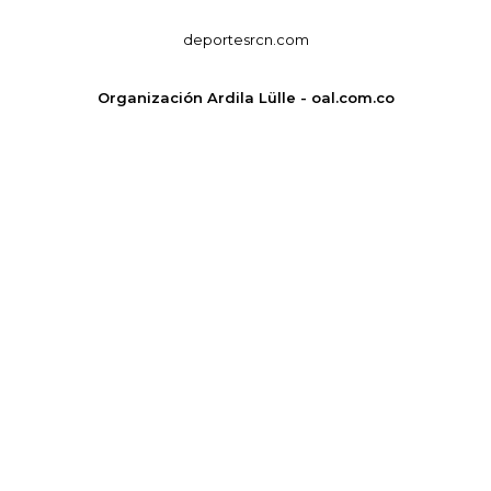
deportesrcn.com
Organización Ardila Lülle - oal.com.co