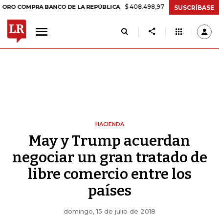
$ 408.498,97
+$ 8.753,81
+2,19%
RA BANCO DE LA REPÚBLICA
TAS
SUSCRÍBASE
HACIENDA
May y Trump acuerdan
negociar un gran tratado de
libre comercio entre los
países
domingo, 15 de julio de 2018