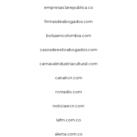
empresas.larepublica.co
firmasdeabogados.com
bolsaencolombia.com
casosdeexitoabogados.com
carnavalindustriacultural.com
canalrcn.com
rcnradio.com
noticiasrcn.com
lafm.com.co
alerta.com.co