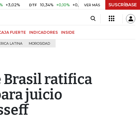
SUSCRÍBASE
,02%
10,34%
+0,10%
+0,98%
$ 416,86
+$ 0,05
+0,0
DTF
UVR
VER MÁS
CAJA FUERTE
INDICADORES
INSIDE
RICA LATINA
MOROSIDAD
Brasil ratifica
ara juicio
sseff