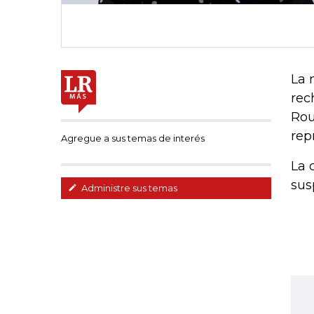
La 
rec
Rou
rep
Agregue a sus temas de interés
La 
sus
Administre sus temas