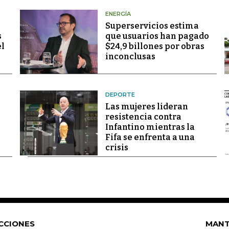
ENERGÍA
Superservicios estima
s
que usuarios han pagado
el
$24,9 billones por obras
inconclusas
DEPORTE
Las mujeres lideran
resistencia contra
Infantino mientras la
Fifa se enfrenta a una
crisis
CCIONES
MANT