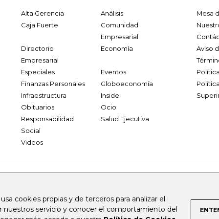
Alta Gerencia
Análisis
Mesa d
Caja Fuerte
Comunidad
Nuestr
Empresarial
Contác
Directorio
Economía
Aviso 
Empresarial
Términ
Especiales
Eventos
Políti
Finanzas Personales
Globoeconomía
Polític
Infraestructura
Inside
Superi
Obituarios
Ocio
Responsabilidad
Salud Ejecutiva
Social
Videos
.larepublica.co
firmasdeabogados.com
bolsaencolombia.com
 usa cookies propias y de terceros para analizar el
al.com
canalrcn.com
rcnradio.com
noticiasrcn.com
lafm.c
ar nuestros servicio y conocer el comportamiento del
ENTE