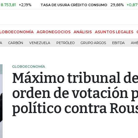
,81
+2,19%
29,66%
+0,87%
+3
TASA DE USURA CRÉDITO CONSUMO
LOBOECONOMÍA
AGRONEGOCIOS
ANÁLISIS
ASUNTOS LEGALES
ÍA
CARBÓN
VENEZUELA
PETRÓLEO
GRUPO ARGOS
EBITDA
AMÉ
GLOBOECONOMÍA
Máximo tribunal de 
orden de votación p
político contra Rou