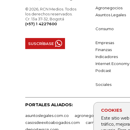
Agronegocios
© 2026, RCN Medios. Todos
los derechos reservados.
Asuntos Legales
Cr. 13a 37-32, Bogotá
(+57) 1 4227600
Consumo
Empresas
SUSCRÍBASE
Finanzas
Indicadores
Internet Economy
Podcast
Sociales
PORTALES ALIADOS:
COOKIES
asuntoslegales.com.co
agronegocios.co
empresas
Este sitio web
casosdeexitoabogados.com
carnavalindustriacultur
tráfico, mejor
deportesrcn.com