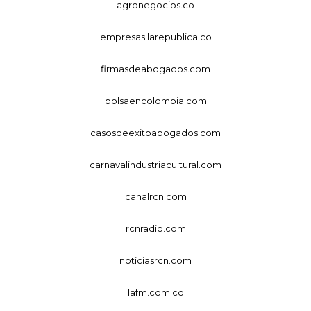
agronegocios.co
empresas.larepublica.co
firmasdeabogados.com
bolsaencolombia.com
casosdeexitoabogados.com
carnavalindustriacultural.com
canalrcn.com
rcnradio.com
noticiasrcn.com
lafm.com.co