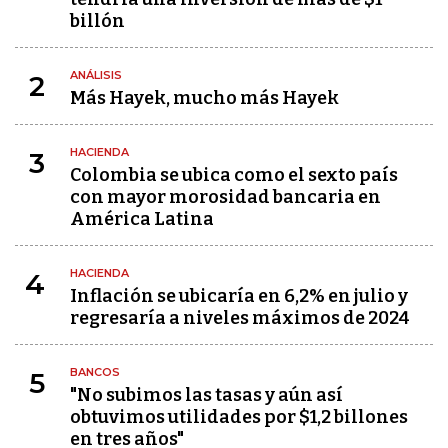
billón
ANÁLISIS
2
Más Hayek, mucho más Hayek
HACIENDA
3
Colombia se ubica como el sexto país
con mayor morosidad bancaria en
América Latina
HACIENDA
4
Inflación se ubicaría en 6,2% en julio y
regresaría a niveles máximos de 2024
BANCOS
5
"No subimos las tasas y aún así
obtuvimos utilidades por $1,2 billones
en tres años"