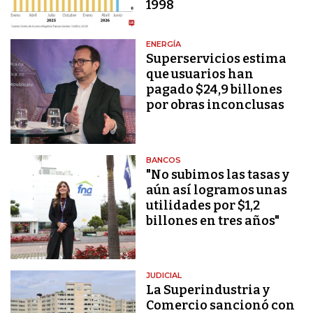
1998
ENERGÍA
Superservicios estima
que usuarios han
pagado $24,9 billones
por obras inconclusas
BANCOS
"No subimos las tasas y
aún así logramos unas
utilidades por $1,2
billones en tres años"
JUDICIAL
La Superindustria y
Comercio sancionó con