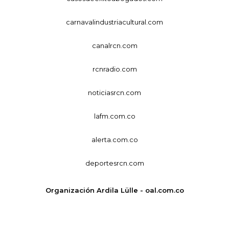
carnavalindustriacultural.com
canalrcn.com
rcnradio.com
noticiasrcn.com
lafm.com.co
alerta.com.co
deportesrcn.com
Organización Ardila Lülle - oal.com.co