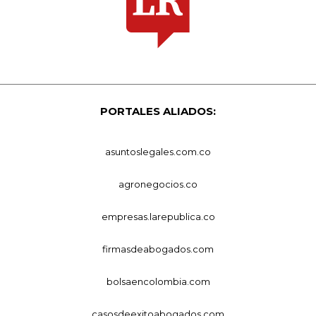
PORTALES ALIADOS:
asuntoslegales.com.co
agronegocios.co
empresas.larepublica.co
firmasdeabogados.com
bolsaencolombia.com
casosdeexitoabogados.com