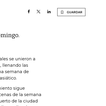
GUARDAR
domingo.
les se unieron a
 llenando las
cima semana de
siático.
iento sigue
scenas de la semana
erto de la ciudad