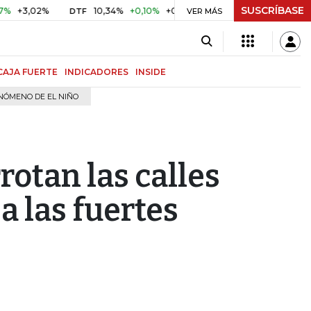
SUSCRÍBASE
2%
10,34%
+0,10%
+0,98%
$ 416,81
+$ 0,05
+0,01%
DTF
UVR
VER MÁS
CAJA FUERTE
INDICADORES
INSIDE
NÓMENO DE EL NIÑO
otan las calles
 las fuertes