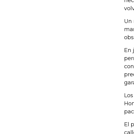
nec
vol
Un 
mar
obs
En 
per
con
pre
gar
Los
Hon
pac
El 
cal