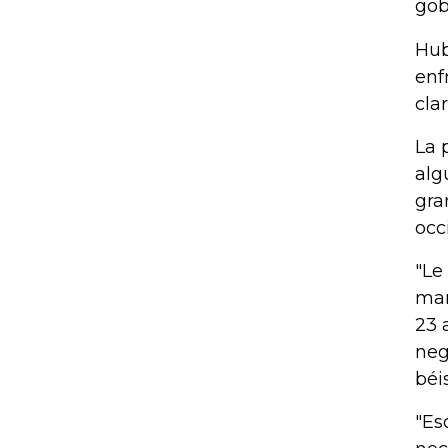
gob
Hub
enf
cla
La 
alg
gra
occ
"Le
mar
23 
neg
béi
"Es