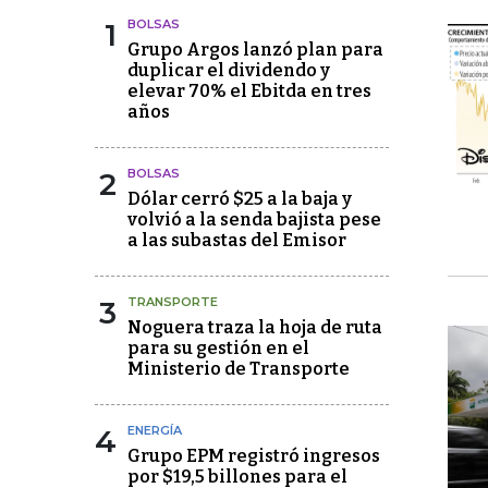
1
BOLSAS
Grupo Argos lanzó plan para
duplicar el dividendo y
elevar 70% el Ebitda en tres
años
2
BOLSAS
Dólar cerró $25 a la baja y
volvió a la senda bajista pese
a las subastas del Emisor
3
TRANSPORTE
Noguera traza la hoja de ruta
para su gestión en el
Ministerio de Transporte
4
ENERGÍA
Grupo EPM registró ingresos
por $19,5 billones para el