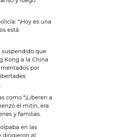
canso y luego
licía: "¡Hoy es una
os está
ey suspendido que
ng Kong a la China
alimentados por
libertades
.
as como "¡Liberen a
enzó el mitin, era
nes y familias.
olpaba en las
dirigieron al