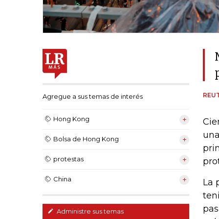
REU
Agregue a sus temas de interés
Hong Kong
Cie
una
Bolsa de Hong Kong
pri
protestas
pro
China
La 
ten
pas
Administre sus temas