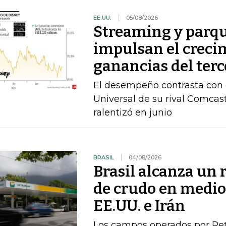
EE.UU.
05/08/2026
Streaming y parqu
impulsan el crecim
ganancias del terc
El desempeño contrasta con e
Universal de su rival Comca
ralentizó en junio
BRASIL
04/08/2026
Brasil alcanza un 
de crudo en medio 
EE.UU. e Irán
Los campos operados por Pet