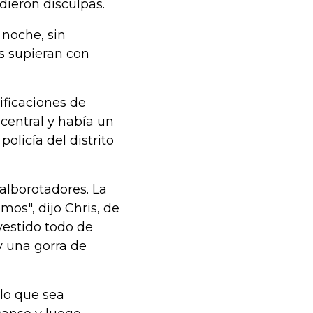
dieron disculpas.
noche, sin
s supieran con
tificaciones de
 central y había un
olicía del distrito
alborotadores. La
os", dijo Chris, de
vestido todo de
y una gorra de
lo que sea