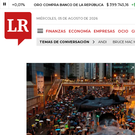
,01%
$ 399.745,16
+$ 2.295,71
ORO COMPRA BANCO DE LA REPÚBLICA
MIÉRCOLES, 05 DE AGOSTO DE 2026
FINANZAS
ECONOMÍA
EMPRESAS
OCIO
G
TEMAS DE CONVERSACIÓN
ANDI
BRUCE MAC 