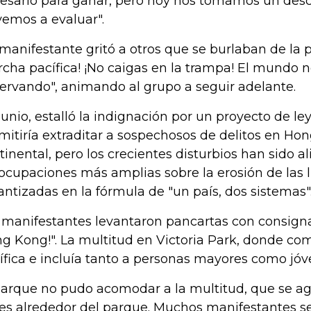
esario para ganar, pero hoy nos tomamos un des
vemos a evaluar".
manifestante gritó a otros que se burlaban de la po
cha pacífica! ¡No caigas en la trampa! El mundo n
ervando", animando al grupo a seguir adelante.
junio, estalló la indignación por un proyecto de l
mitiría extraditar a sospechosos de delitos en Ho
tinental, pero los crecientes disturbios han sido 
ocupaciones más amplias sobre la erosión de las 
antizadas en la fórmula de "un país, dos sistemas"
 manifestantes levantaron pancartas con consign
g Kong!". La multitud en Victoria Park, donde com
ífica e incluía tanto a personas mayores como jóve
parque no pudo acomodar a la multitud, que se ag
les alrededor del parque. Muchos manifestantes se 