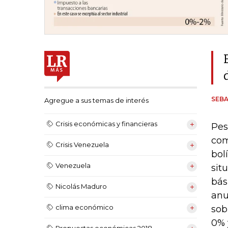
SEB
Agregue a sus temas de interés
Crisis económicas y financieras
Pes
com
Crisis Venezuela
bol
Venezuela
sit
bás
Nicolás Maduro
anu
clima económico
sob
0% 