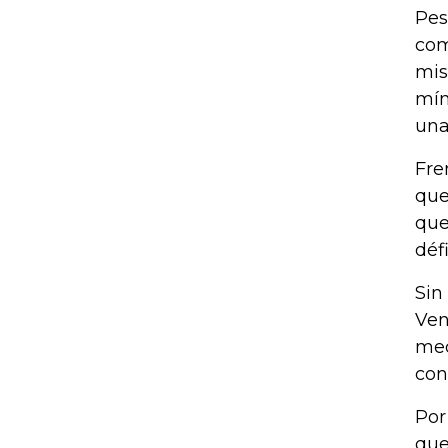
Pes
com
mis
mín
una
Fre
que
que
déf
Sin
Ven
med
con
Por
que