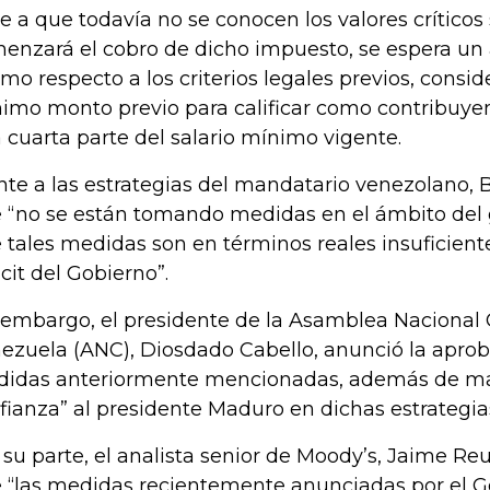
e a que todavía no se conocen los valores críticos 
enzará el cobro de dicho impuesto, se espera un
mo respecto a los criterios legales previos, consi
imo monto previo para calificar como contribuye
 cuarta parte del salario mínimo vigente.
nte a las estrategias del mandatario venezolano,
 “no se están tomando medidas en el ámbito del ga
 tales medidas son en términos reales insuficiente
icit del Gobierno”.
 embargo, el presidente de la Asamblea Nacional
ezuela (ANC), Diosdado Cabello, anunció la aprob
idas anteriormente mencionadas, además de mani
fianza” al presidente Maduro en dichas estrategia
 su parte, el analista senior de Moody’s, Jaime R
 “las medidas recientemente anunciadas por el G