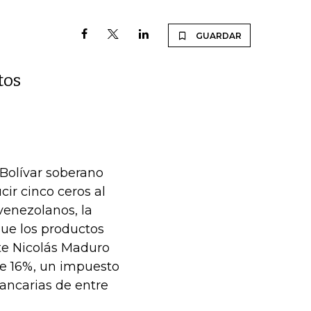
GUARDAR
tos
Bolívar soberano
ir cinco ceros al
venezolanos, la
que los productos
te Nicolás Maduro
de 16%, un impuesto
bancarias de entre