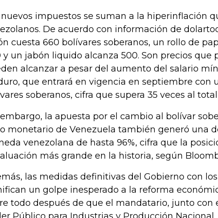
 nuevos impuestos se suman a la hiperinflación q
ezolanos. De acuerdo con información de dolartod
ón cuesta 660 bolívares soberanos, un rollo de pap
 y un jabón liquido alcanza 500. Son precios que
den alcanzar a pesar del aumento del salario m
uro, que entrará en vigencia en septiembre con 
ívares soberanos, cifra que supera 35 veces al total
 embargo, la apuesta por el cambio al bolívar so
o monetario de Venezuela también generó una de
eda venezolana de hasta 96%, cifra que la posic
aluación más grande en la historia, según Bloomb
más, las medidas definitivas del Gobierno con lo
nifican un golpe inesperado a la reforma económi
re todo después de que el mandatario, junto con e
er Público para Industrias y Producción Nacional,