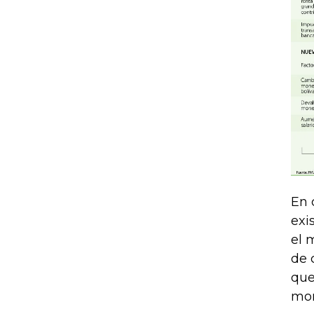
En 
exi
el 
de 
que
mon