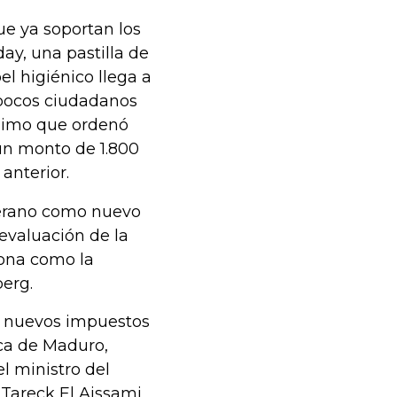
ue ya soportan los
ay, una pastilla de
el higiénico llega a
 pocos ciudadanos
ínimo que ordenó
un monto de 1.800
 anterior.
berano como nuevo
valuación de la
iona como la
erg.
s nuevos impuestos
ca de Maduro,
l ministro del
 Tareck El Aissami,