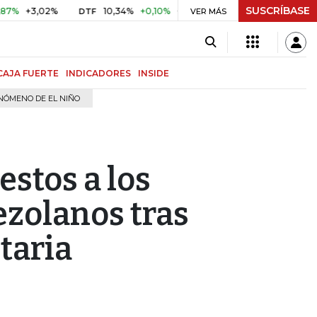
SUSCRÍBASE
3,02%
10,34%
+0,10%
+0,98%
$ 416,81
+$ 0,05
+0,0
DTF
VER MÁS
UVR
CAJA FUERTE
INDICADORES
INSIDE
NÓMENO DE EL NIÑO
stos a los
nezolanos tras
taria