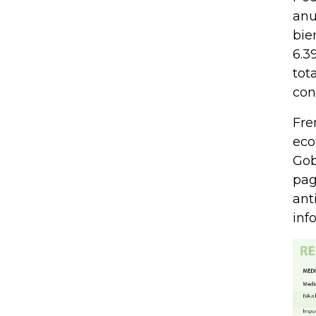
anu
bie
6.3
tot
con
Fre
eco
Gob
pag
ant
inf