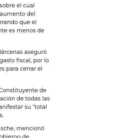
sobre el cual
 aumento del
derando que el
nte es menos de
 Bárcenas aseguró
sto fiscal, por lo
s para cerrar el
 Constituyente de
ación de todas las
festar su “total
s.
eusche, mencionó
obierno de