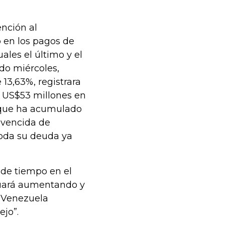
nción al
 en los pagos de
ales el último y el
do miércoles,
13,63%, registrara
s US$53 millones en
s que ha acumulado
 vencida de
toda su deuda ya
 de tiempo en el
nuará aumentando y
e Venezuela
jo”.