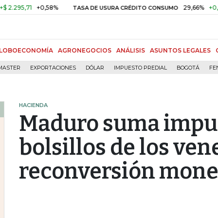
,71
+0,58%
29,66%
+0,87%
+
TASA DE USURA CRÉDITO CONSUMO
LOBOECONOMÍA
AGRONEGOCIOS
ANÁLISIS
ASUNTOS LEGALES
MASTER
EXPORTACIONES
DÓLAR
IMPUESTO PREDIAL
BOGOTÁ
FE
HACIENDA
Maduro suma impue
bolsillos de los ve
reconversión mone