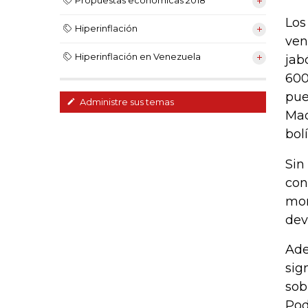
Propuestas económicas 2018
Los
Hiperinflación
ven
Hiperinflación en Venezuela
jab
600
pue
Administre sus temas
Mad
bol
Sin
con
mon
dev
Ade
sig
sob
Pod