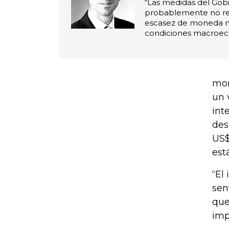
“Las medidas del Gob
probablemente no re
escasez de moneda ni 
condiciones macroec
mom
un 
int
des
US$
est
“El
sen
que
imp