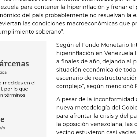
ezuela para contener la hiperinflación y frenar el 
nómico del país probablemente no resuelvan la
reviertan las condiciones macroeconómicas que p
umplimiento soberano”.
Según el Fondo Monetario Int
hiperinflación en Venezuela 
a finales de año, dejando al p
Bárcenas
situación económica de toda 
tica
escenario de reestructuración
o medidas en el
complejo”, según mencionó 
l, por lo que
en términos
A pesar de la inconformidad
nueva metodología del Gobi
para afrontar la crisis y del 
he
la oposición venezolana, las c
y’s
vecino estuvieron casi vacías