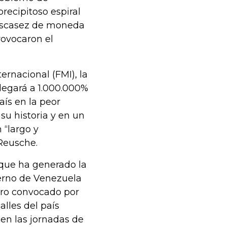
precipitoso espiral
 escasez de moneda
rovocaron el
ernacional (FMI), la
llegará a 1.000.000%
aís en la peor
su historia y en un
 “largo y
Reusche.
 que ha generado la
erno de Venezuela
paro convocado por
alles del país
 en las jornadas de